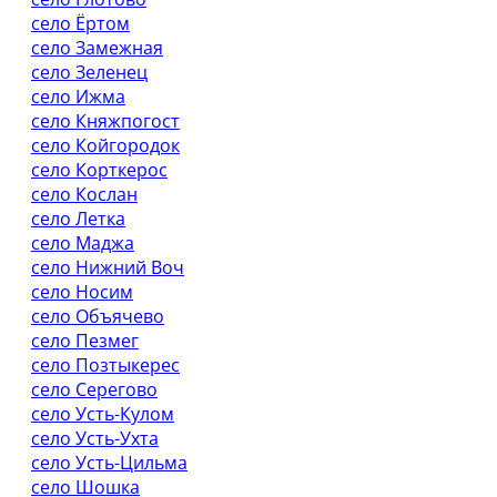
село Ёртом
село Замежная
село Зеленец
село Ижма
село Княжпогост
село Койгородок
село Корткерос
село Кослан
село Летка
село Маджа
село Нижний Воч
село Носим
село Объячево
село Пезмег
село Позтыкерес
село Серегово
село Усть-Кулом
село Усть-Ухта
село Усть-Цильма
село Шошка