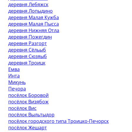
деревня Лебяжск
деревня Лопыдино
деревня Малая Кужба
деревня Малая Пысса
деревня Нижняя Отла
деревня Пожегдин
деревня Разгорт
деревня Сёльыб
деревня Сюзяыб
деревня Троицк
Емва
Инта
Микунь
Печора
посёлок Боровой
посёлок Визябож
посёлок Вис
посёлок Выльтыдор
посёлок городского типа Троицко-Печорск
посёлок Жешарт