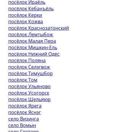
посёлок Ираёль
посёлок Кебанъёль
посёлок Керки
посёлок Кожва
посёлок Краснозатонский
посёлок Лемтыбож
посёлок Малая Пера
посёлок Мишкин-Ель
посёлок Нижний Одес
посёлок Поляна
посёлок Селэгвож
посёлок Тимушбор
посёлок Том
посёлок Ульяново
посёлок Усогорск
посёлок Щельяюр
посёлок Ярега
посёлок Яснэг
село Визинга
село Вомын
село Глотово