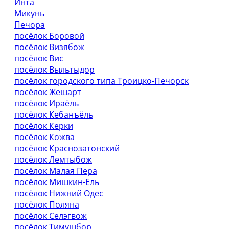
Инта
Микунь
Печора
посёлок Боровой
посёлок Визябож
посёлок Вис
посёлок Выльтыдор
посёлок городского типа Троицко-Печорск
посёлок Жешарт
посёлок Ираёль
посёлок Кебанъёль
посёлок Керки
посёлок Кожва
посёлок Краснозатонский
посёлок Лемтыбож
посёлок Малая Пера
посёлок Мишкин-Ель
посёлок Нижний Одес
посёлок Поляна
посёлок Селэгвож
посёлок Тимушбор