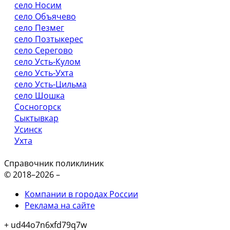
село Носим
село Объячево
село Пезмег
село Позтыкерес
село Серегово
село Усть-Кулом
село Усть-Ухта
село Усть-Цильма
село Шошка
Сосногорск
Сыктывкар
Усинск
Ухта
Справочник поликлиник
© 2018–2026 –
Компании в городах России
Реклама на сайте
+ ud44o7n6xfd79q7w