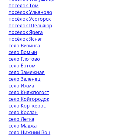
посёлок Том
посёлок Ульяново
посёлок Усогорск
посёлок Щельяюр
посёлок Ярега
посёлок Яснэг
село Визинга
село Вомын
село Глотово
село Ёртом
село Замежная
село Зеленец
село Ижма
село Княжпогост
село Койгородок
село Корткерос
село Кослан
село Летка
село Маджа
село Нижний Воч