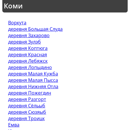
Коми
Воркута
деревня Большая Слуда
деревня Захарово
деревня Зулэб
деревня Коптюга
деревня Красная
деревня Лебяжск
деревня Лопыдино
деревня Малая Кужба
деревня Малая Пысса
деревня Нижняя Отла
деревня Пожегдин
деревня Разгорт
деревня Сёльыб
деревня Сюзяыб
деревня Троицк
Емва