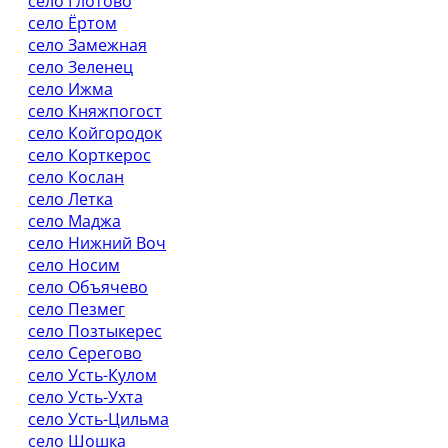
село Глотово
село Ёртом
село Замежная
село Зеленец
село Ижма
село Княжпогост
село Койгородок
село Корткерос
село Кослан
село Летка
село Маджа
село Нижний Воч
село Носим
село Объячево
село Пезмег
село Позтыкерес
село Серегово
село Усть-Кулом
село Усть-Ухта
село Усть-Цильма
село Шошка