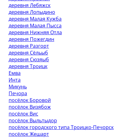
деревня Лебяжск
деревня Лопыдино
деревня Малая Кужба
деревня Малая Пысса
деревня Нижняя Отла
деревня Пожегдин
деревня Разгорт
деревня Сёльыб
деревня Сюзяыб
деревня Троицк
Емва
Инта
Микунь
Печора
посёлок Боровой
посёлок Визябож
посёлок Вис
посёлок Выльтыдор
посёлок городского типа Троицко-Печорск
посёлок Жешарт