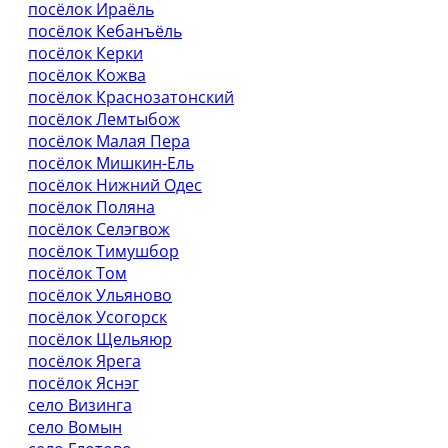
посёлок Ираёль
посёлок Кебанъёль
посёлок Керки
посёлок Кожва
посёлок Краснозатонский
посёлок Лемтыбож
посёлок Малая Пера
посёлок Мишкин-Ель
посёлок Нижний Одес
посёлок Поляна
посёлок Селэгвож
посёлок Тимушбор
посёлок Том
посёлок Ульяново
посёлок Усогорск
посёлок Щельяюр
посёлок Ярега
посёлок Яснэг
село Визинга
село Вомын