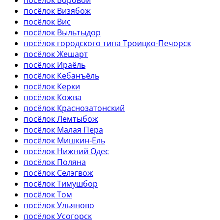
посёлок Боровой
посёлок Визябож
посёлок Вис
посёлок Выльтыдор
посёлок городского типа Троицко-Печорск
посёлок Жешарт
посёлок Ираёль
посёлок Кебанъёль
посёлок Керки
посёлок Кожва
посёлок Краснозатонский
посёлок Лемтыбож
посёлок Малая Пера
посёлок Мишкин-Ель
посёлок Нижний Одес
посёлок Поляна
посёлок Селэгвож
посёлок Тимушбор
посёлок Том
посёлок Ульяново
посёлок Усогорск