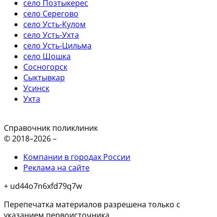
село Позтыкерес
село Серегово
село Усть-Кулом
село Усть-Ухта
село Усть-Цильма
село Шошка
Сосногорск
Сыктывкар
Усинск
Ухта
Справочник поликлиник
© 2018–2026 –
Компании в городах России
Реклама на сайте
+ ud44o7n6xfd79q7w
Перепечатка материалов разрешена только с
указанием первоисточника