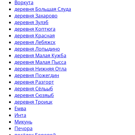
Воркута
деревня Большая Слуда
деревня Захарово
деревня Зулэб
деревня Коптюга
деревня Красная
деревня Лебяжск
деревня Лопыдино
деревня Малая Кужба
деревня Малая Пысса
деревня Нижняя Отла
деревня Пожегдин
деревня Разгорт
деревня Сёльыб
деревня Сюзяыб
деревня Троицк
Емва
Инта
Микунь
Печора