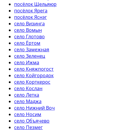
посёлок Щельяюр
посёлок Ярега
посёлок Яснэг
село Визинга
село Вомын
село Глотово
село Ёртом
село Замежная
село Зеленец
село Ижма
село Княжпогост
село Койгородок
село Корткерос
село Кослан
село Летка
село Маджа
село Нижний Воч
село Носим
село Объячево
село Пезмег