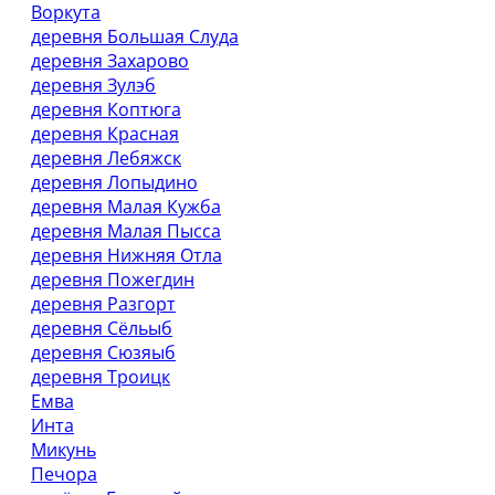
Воркута
деревня Большая Слуда
деревня Захарово
деревня Зулэб
деревня Коптюга
деревня Красная
деревня Лебяжск
деревня Лопыдино
деревня Малая Кужба
деревня Малая Пысса
деревня Нижняя Отла
деревня Пожегдин
деревня Разгорт
деревня Сёльыб
деревня Сюзяыб
деревня Троицк
Емва
Инта
Микунь
Печора