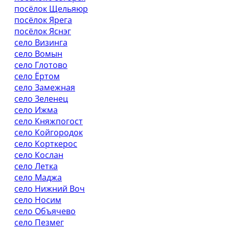
посёлок Щельяюр
посёлок Ярега
посёлок Яснэг
село Визинга
село Вомын
село Глотово
село Ёртом
село Замежная
село Зеленец
село Ижма
село Княжпогост
село Койгородок
село Корткерос
село Кослан
село Летка
село Маджа
село Нижний Воч
село Носим
село Объячево
село Пезмег