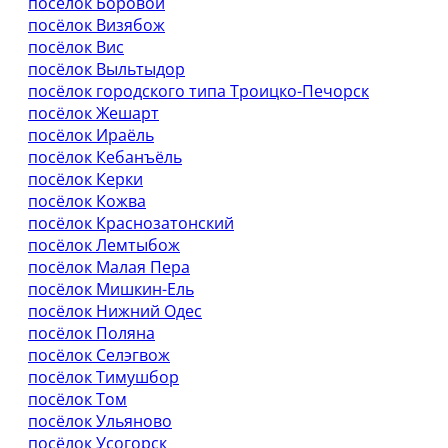
посёлок Боровой
посёлок Визябож
посёлок Вис
посёлок Выльтыдор
посёлок городского типа Троицко-Печорск
посёлок Жешарт
посёлок Ираёль
посёлок Кебанъёль
посёлок Керки
посёлок Кожва
посёлок Краснозатонский
посёлок Лемтыбож
посёлок Малая Пера
посёлок Мишкин-Ель
посёлок Нижний Одес
посёлок Поляна
посёлок Селэгвож
посёлок Тимушбор
посёлок Том
посёлок Ульяново
посёлок Усогорск