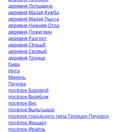
деревня Лопыдино
деревня Малая Кужба
деревня Малая Пысса
деревня Нижняя Отла
деревня Пожегдин
деревня Разгорт
деревня Сёльыб
деревня Сюзяыб
деревня Троицк
Емва
Инта
Микунь
Печора
посёлок Боровой
посёлок Визябож
посёлок Вис
посёлок Выльтыдор
посёлок городского типа Троицко-Печорск
посёлок Жешарт
посёлок Ираёль