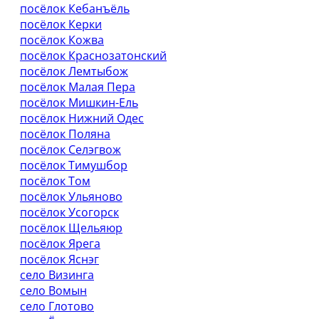
посёлок Кебанъёль
посёлок Керки
посёлок Кожва
посёлок Краснозатонский
посёлок Лемтыбож
посёлок Малая Пера
посёлок Мишкин-Ель
посёлок Нижний Одес
посёлок Поляна
посёлок Селэгвож
посёлок Тимушбор
посёлок Том
посёлок Ульяново
посёлок Усогорск
посёлок Щельяюр
посёлок Ярега
посёлок Яснэг
село Визинга
село Вомын
село Глотово