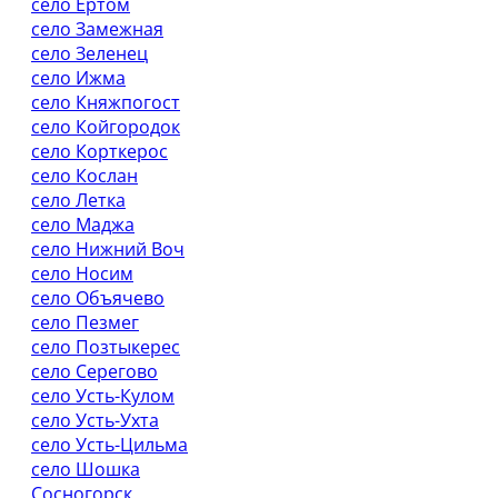
село Ёртом
село Замежная
село Зеленец
село Ижма
село Княжпогост
село Койгородок
село Корткерос
село Кослан
село Летка
село Маджа
село Нижний Воч
село Носим
село Объячево
село Пезмег
село Позтыкерес
село Серегово
село Усть-Кулом
село Усть-Ухта
село Усть-Цильма
село Шошка
Сосногорск