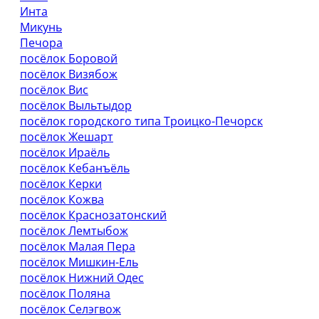
Инта
Микунь
Печора
посёлок Боровой
посёлок Визябож
посёлок Вис
посёлок Выльтыдор
посёлок городского типа Троицко-Печорск
посёлок Жешарт
посёлок Ираёль
посёлок Кебанъёль
посёлок Керки
посёлок Кожва
посёлок Краснозатонский
посёлок Лемтыбож
посёлок Малая Пера
посёлок Мишкин-Ель
посёлок Нижний Одес
посёлок Поляна
посёлок Селэгвож