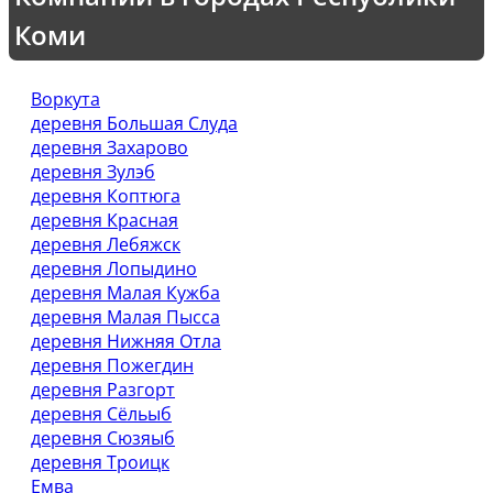
Коми
Воркута
деревня Большая Слуда
деревня Захарово
деревня Зулэб
деревня Коптюга
деревня Красная
деревня Лебяжск
деревня Лопыдино
деревня Малая Кужба
деревня Малая Пысса
деревня Нижняя Отла
деревня Пожегдин
деревня Разгорт
деревня Сёльыб
деревня Сюзяыб
деревня Троицк
Емва