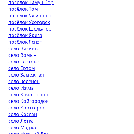
посёлок Тимушбор
посёлок Том
посёлок Ульяново
посёлок Усогорск
посёлок Щельяюр
посёлок Ярега
посёлок Яснэг
село Визинга
село Вомын
село Глотово
село Ёртом
село Замежная
село Зеленец
село Ижма
село Княжпогост
село Койгородок
село Корткерос
село Кослан
село Летка
село Маджа
село Нижний Воч