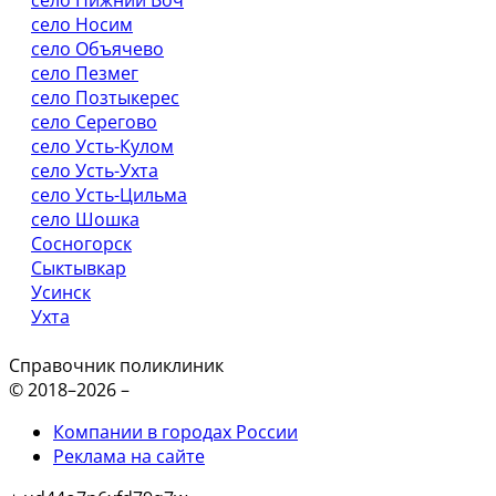
село Носим
село Объячево
село Пезмег
село Позтыкерес
село Серегово
село Усть-Кулом
село Усть-Ухта
село Усть-Цильма
село Шошка
Сосногорск
Сыктывкар
Усинск
Ухта
Справочник поликлиник
© 2018–2026 –
Компании в городах России
Реклама на сайте