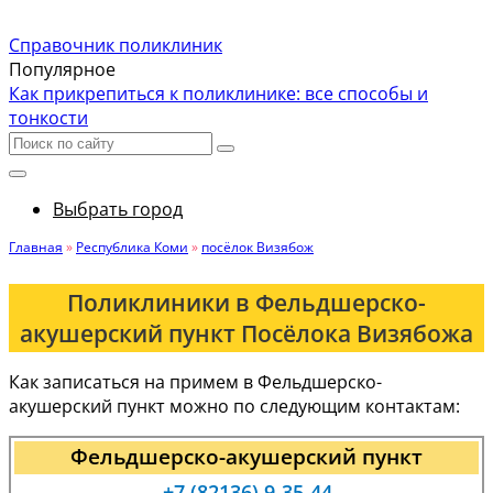
Справочник поликлиник
Популярное
Как прикрепиться к поликлинике: все способы и
тонкости
Выбрать город
Главная
»
Республика Коми
»
посёлок Визябож
Поликлиники в Фельдшерско-
акушерский пункт Посёлока Визябожа
Как записаться на примем в Фельдшерско-
акушерский пункт можно по следующим контактам:
Фельдшерско-акушерский пункт
+7 (82136) 9-35-44