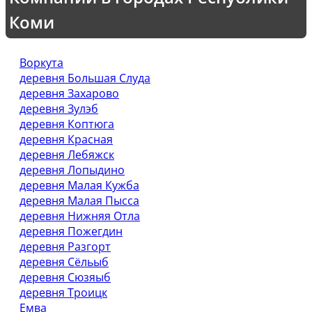
Коми
Воркута
деревня Большая Слуда
деревня Захарово
деревня Зулэб
деревня Коптюга
деревня Красная
деревня Лебяжск
деревня Лопыдино
деревня Малая Кужба
деревня Малая Пысса
деревня Нижняя Отла
деревня Пожегдин
деревня Разгорт
деревня Сёльыб
деревня Сюзяыб
деревня Троицк
Емва