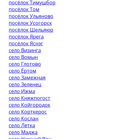
посёлок Тимушбор
посёлок Том
посёлок Ульяново
посёлок Усогорск
посёлок Щельяюр
посёлок Ярега
посёлок Яснэг
село Визинга
село Вомын
село Глотово
село Ёртом
село Замежная
село Зеленец
село Ижма
село Княжпогост
село Койгородок
село Корткерос
село Кослан
село Летка
село Маджа
село Нижний Воч