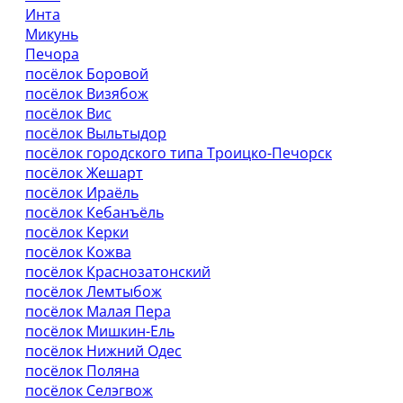
Инта
Микунь
Печора
посёлок Боровой
посёлок Визябож
посёлок Вис
посёлок Выльтыдор
посёлок городского типа Троицко-Печорск
посёлок Жешарт
посёлок Ираёль
посёлок Кебанъёль
посёлок Керки
посёлок Кожва
посёлок Краснозатонский
посёлок Лемтыбож
посёлок Малая Пера
посёлок Мишкин-Ель
посёлок Нижний Одес
посёлок Поляна
посёлок Селэгвож