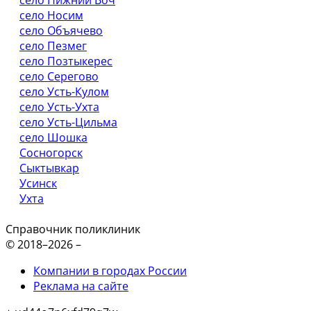
село Носим
село Объячево
село Пезмег
село Позтыкерес
село Серегово
село Усть-Кулом
село Усть-Ухта
село Усть-Цильма
село Шошка
Сосногорск
Сыктывкар
Усинск
Ухта
Справочник поликлиник
© 2018–2026 –
Компании в городах России
Реклама на сайте