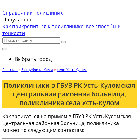
Справочник поликлиник
Популярное
Как прикрепиться к поликлинике: все способы и
тонкости
Выбрать город
Главная
»
Республика Коми
»
село Усть-Кулом
Поликлиники в ГБУЗ РК Усть-Куломская
центральная районная больница,
поликлиника села Усть-Кулом
Как записаться на примем в ГБУЗ РК Усть-Куломская
центральная районная больница, поликлиника
можно по следующим контактам: